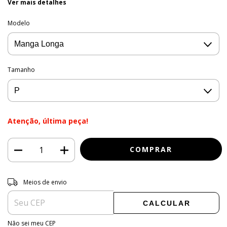
Ver mais detalhes
Modelo
Tamanho
Atenção, última peça!
Entregas para o CEP:
ALTERAR CEP
Meios de envio
CALCULAR
Não sei meu CEP