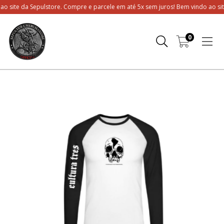
da Sepulstore. Compre e parcele em até 5x sem juros! Bem vindo ao site da Sep
0