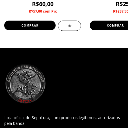
R$60,00
R$25
R$57,00
com
Pix
R$237,5
Loja oficial do Sepultura, com produtos legítimos, autorizados
pela banda.