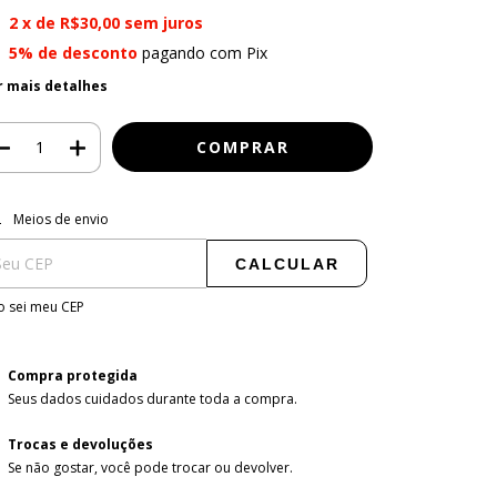
2
x de
R$30,00
sem juros
5% de desconto
pagando com Pix
r mais detalhes
regas para o CEP:
ALTERAR CEP
Meios de envio
CALCULAR
 sei meu CEP
Compra protegida
Seus dados cuidados durante toda a compra.
Trocas e devoluções
Se não gostar, você pode trocar ou devolver.