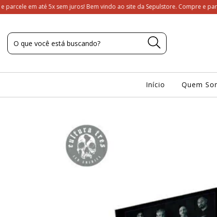
 sem juros! Bem vindo ao site da Sepulstore. Compre e parcele em até 5x sem 
Início
Quem So