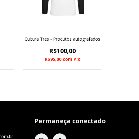
Cultura Tres - Produtos autografados
R$100,00
R$95,00
com
Pix
Permaneça conectado
com.br