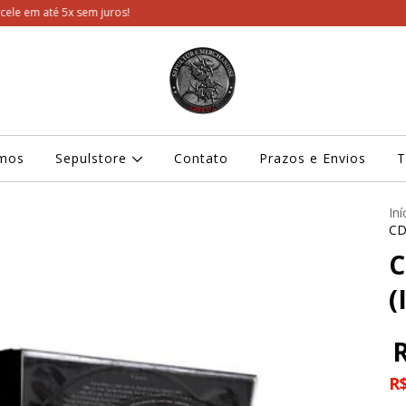
juros!
mos
Sepulstore
Contato
Prazos e Envios
T
Iní
CD
C
(
R