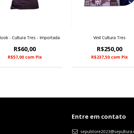
ook - Cultura Tres - Importada
Vinil Cultura Tres
R$60,00
R$250,00
R$57,00
com
Pix
R$237,50
com
Pix
Entre em contato
sepulstore2023@sepultura.