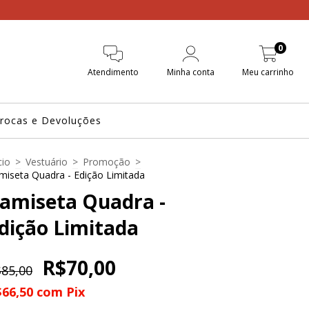
0
Atendimento
Minha conta
Meu carrinho
rocas e Devoluções
cio
>
Vestuário
>
Promoção
>
miseta Quadra - Edição Limitada
amiseta Quadra -
dição Limitada
R$70,00
85,00
$66,50
com
Pix