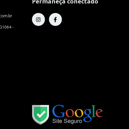
Permaneça conectado
com.br
G1064 -