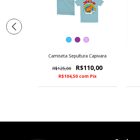
ll
Camiseta Sepultura Capivara
0
R$110,00
R$125,00
Pix
R$104,50
com
Pix