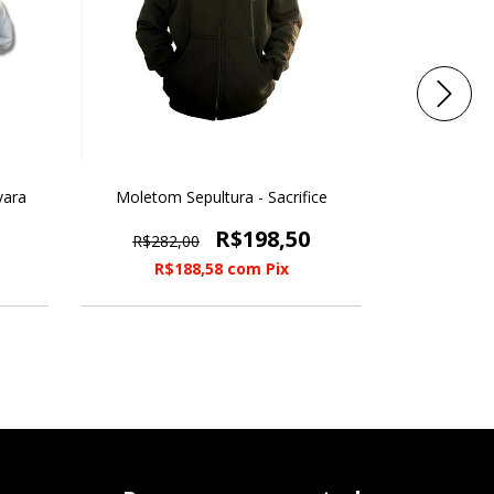
vara
Moletom Sepultura - Sacrifice
Camiseta Sep
R$198,50
R$282,00
R$115
R$188,58
com
Pix
R$