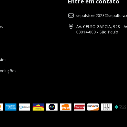
Entre em contato
sepulstore2023@sepultura.
os
AV. CELSO GARCIA, 928 - A
03014-000 - São Paulo
vios
voluções