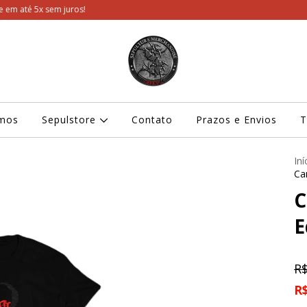
m juros!
mos
Sepulstore
Contato
Prazos e Envios
T
Iní
Ca
C
E
R$
R