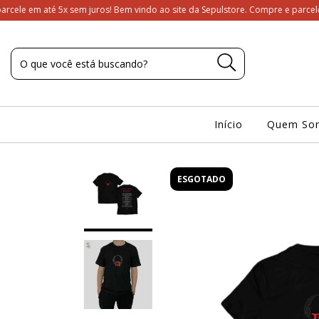
5x sem juros! Bem vindo ao site da Sepulstore. Compre e parcele em até 5x se
Início
Quem So
ESGOTADO